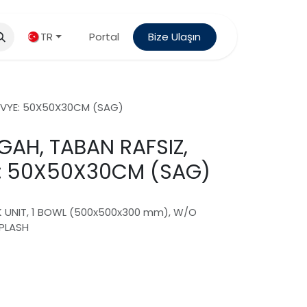
TR
Portal
Bize Ulaşın
, EVYE: 50X50X30CM (SAG)
ZGAH, TABAN RAFSIZ,
YE: 50X50X30CM (SAG)
NK UNIT, 1 BOWL (500x500x300 mm), W/O
PLASH