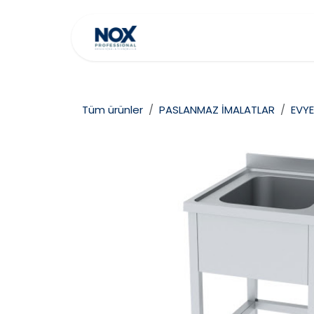
İçereği Atla
Ana Sayfa
Hakkımız
Tüm ürünler
PASLANMAZ İMALATLAR
EVYE