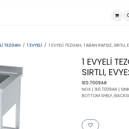
da
Projeler
Ürünler
Lİ TEZGAH
1 EVYELİ
1 EVYELİ TEZGAH, TABAN RAFSIZ, SIRTLI
1 EVYELİ TE
SIRTLI, EV
1E0.7009AR
NOX | 1E0.7009AR | SI
BOTTOM SHELF, BACKS