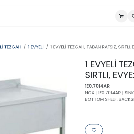
da
Projeler
Ürünler
Lİ TEZGAH
1 EVYELİ
1 EVYELİ TEZGAH, TABAN RAFSIZ, SIRTLI
1 EVYELİ TE
SIRTLI, EV
1E0.7014AR
NOX | 1E0.7014AR | SI
BOTTOM SHELF, BACKS