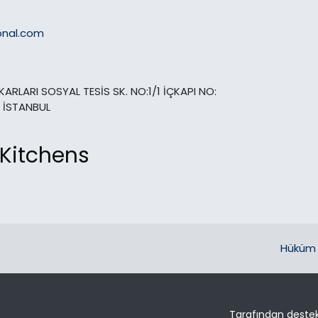
onal.com
ARLARI SOSYAL TESİS SK. NO:1/1 İÇKAPI NO:
 İSTANBUL
 Kitchens
Hüküm 
Tarafından deste