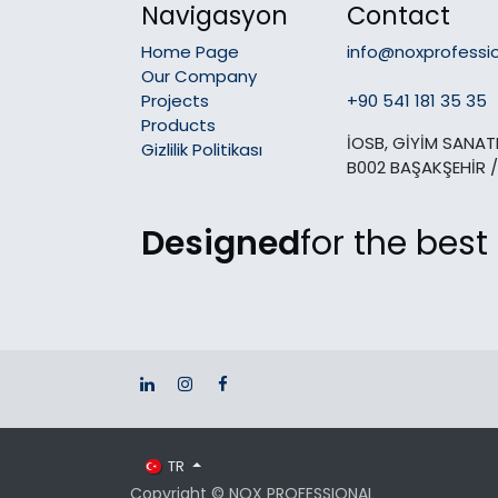
Navigasyon
Contact
Home Page
info@noxprofessi
Our Company
Projects
+90 541 181 35 35
Products
İOSB, GİYİM SANATK
Gizlilik Politikası
B002 BAŞAKŞEHİR /
Designed
for the best
TR
Copyright © NOX PROFESSIONAL