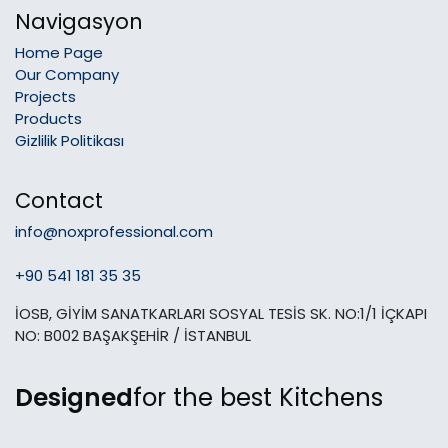
Navigasyon
Home Page
Our Company
Projects
Products
Gizlilik Politikası
Contact
info@noxprofessional.com
+90 541 181 35 35
İOSB, GİYİM SANATKARLARI SOSYAL TESİS SK. NO:1/1 İÇKAPI
NO: B002 BAŞAKŞEHİR / İSTANBUL
Designed
for the best Kitchens