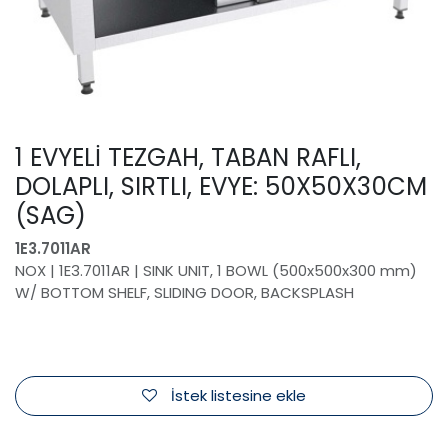
1 EVYELİ TEZGAH, TABAN RAFLI,
DOLAPLI, SIRTLI, EVYE: 50X50X30CM
(SAG)
1E3.7011AR
NOX | 1E3.7011AR | SINK UNIT, 1 BOWL (500x500x300 mm)
W/ BOTTOM SHELF, SLIDING DOOR, BACKSPLASH
İstek listesine ekle