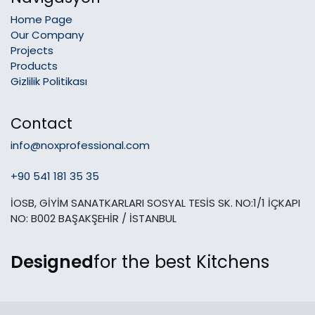
Home Page
Our Company
Projects
Products
Gizlilik Politikası
Contact
info@noxprofessional.com
+90 541 181 35 35
İOSB, GİYİM SANATKARLARI SOSYAL TESİS SK. NO:1/1 İÇKAPI
NO: B002 BAŞAKŞEHİR / İSTANBUL
Designed
for the best Kitchens