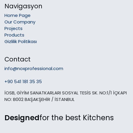
Navigasyon
Home Page
Our Company
Projects
Products
Gizlilik Politikası
Contact
info@noxprofessional.com
+90 541 181 35 35
İOSB, GİYİM SANATKARLARI SOSYAL TESİS SK. NO:1/1 İÇKAPI
NO: B002 BAŞAKŞEHİR / İSTANBUL
Designed
for the best Kitchens