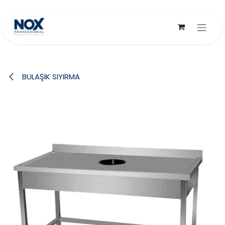
İçereği Atla
BULAŞIK SIYIRMA