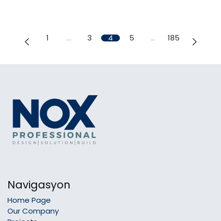
1
…
3
4
5
…
185
Navigasyon
Home Page
Our Company