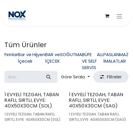
İçereği Atla
Tüm Ürünler
Fırınlar
Bar ve
Hijyen
BAR ve
SOĞUTMA
BÜFE
ALL
PASLANMAZ
İçecek
İÇECEK
VE SELF
İMALATLAR
SERVİS
Göre Sırala
Filtreler
1 EVYELİ TEZGAH, TABAN
1 EVYELİ TEZGAH, TABAN
RAFLI, SIRTLI, EVYE:
RAFLI, SIRTLI, EVYE:
40X50X30CM (SOL)
40X50X30CM (SAG)
1 EVYELİ TEZGAH, TABAN RAFLI,
1 EVYELİ TEZGAH, TABAN RAFLI,
SIRTLI, EVYE: 40X50X30CM (SOL)
SIRTLI, EVYE: 40X50X30CM (SAG)