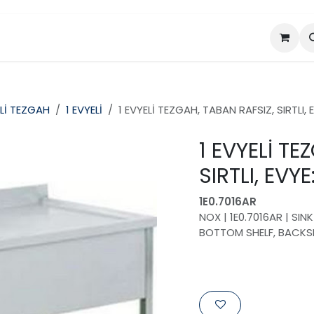
da
Projeler
Ürünler
Lİ TEZGAH
1 EVYELİ
1 EVYELİ TEZGAH, TABAN RAFSIZ, SIRTLI
1 EVYELİ TE
SIRTLI, EV
1E0.7016AR
NOX | 1E0.7016AR | SI
BOTTOM SHELF, BACKS