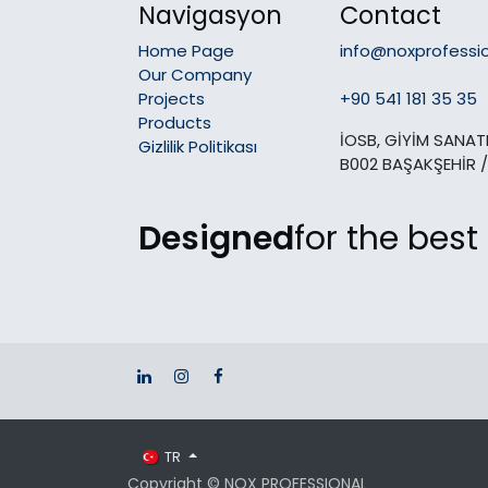
Navigasyon
Contact
Home Page
info@noxprofessi
Our Company
Projects
+90 541 181 35 35
Products
İOSB, GİYİM SANATK
Gizlilik Politikası
B002 BAŞAKŞEHİR /
Designed
for the best
TR
Copyright © NOX PROFESSIONAL