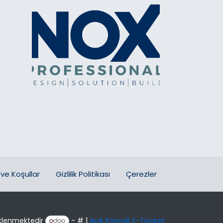
ve Koşullar
Gizlilik Politikası
Çerezler
klenmektedir
- # 1
Açık Kaynak E-Ticaret