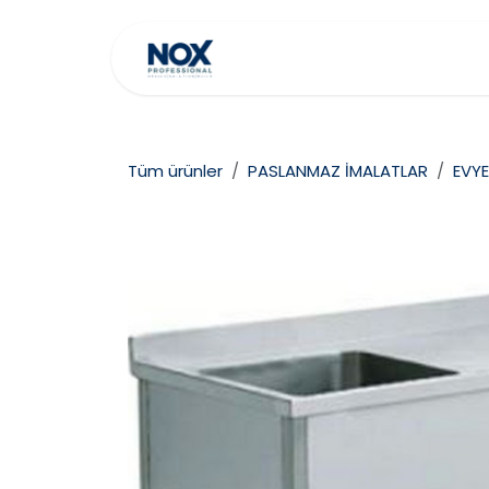
İçereği Atla
Ana Sayfa
Hakkımız
Tüm ürünler
PASLANMAZ İMALATLAR
EVYE