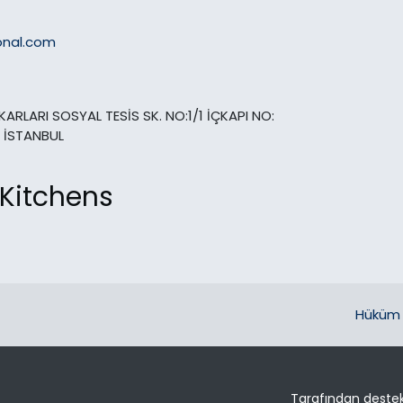
onal.com
ARLARI SOSYAL TESİS SK. NO:1/1 İÇKAPI NO:
 İSTANBUL
 Kitchens
Hüküm 
Tarafından deste