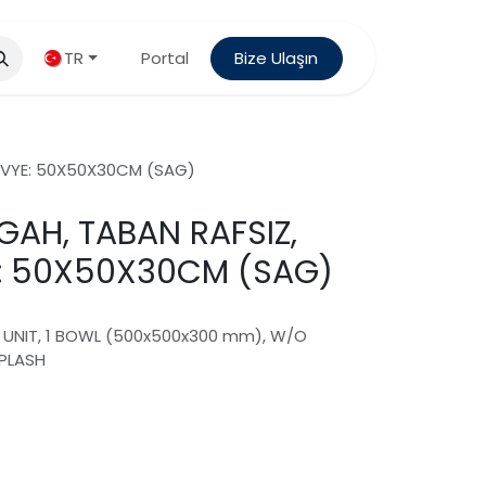
TR
Portal
Bize Ulaşın
, EVYE: 50X50X30CM (SAG)
ZGAH, TABAN RAFSIZ,
YE: 50X50X30CM (SAG)
NK UNIT, 1 BOWL (500x500x300 mm), W/O
PLASH