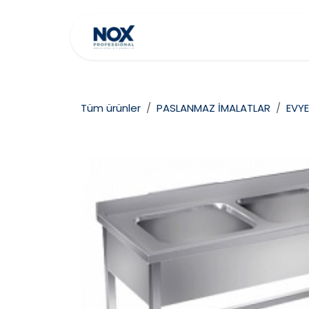
İçereği Atla
Ana Sayfa
Hakkımız
Tüm ürünler
PASLANMAZ İMALATLAR
EVYE