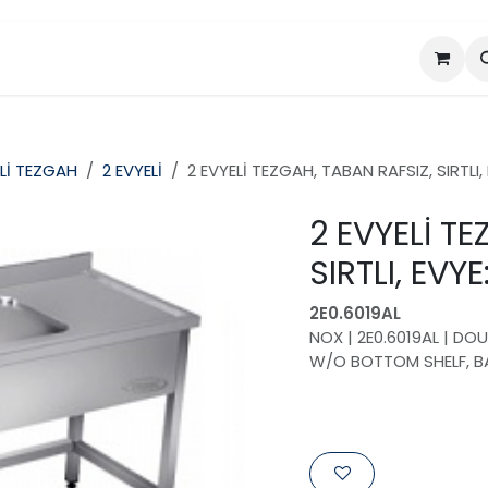
da
Projeler
Ürünler
Lİ TEZGAH
2 EVYELİ
2 EVYELİ TEZGAH, TABAN RAFSIZ, SIRTL
2 EVYELİ TE
SIRTLI, EV
2E0.6019AL
NOX | 2E0.6019AL | DO
W/O BOTTOM SHELF, 