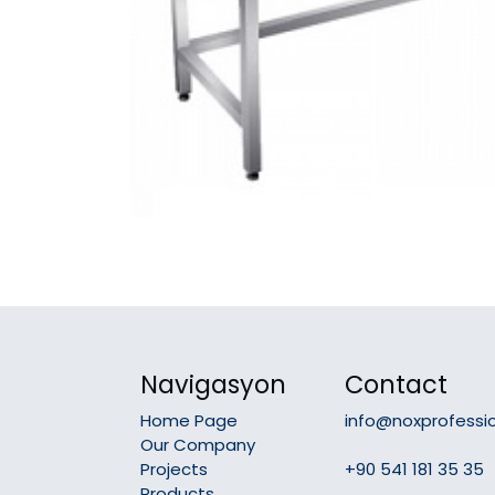
Navigasyon
Contact
Home Page
info@noxprofessi
Our Company
Projects
+90 541 181 35 35
Products