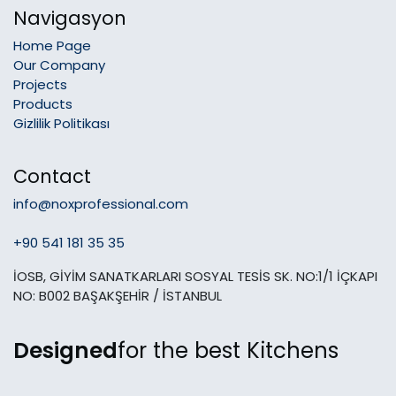
Navigasyon
Home Page
Our Company
Projects
Products
Gizlilik Politikası
Contact
info@noxprofessional.com
+90 541 181 35 35
İOSB, GİYİM SANATKARLARI SOSYAL TESİS SK. NO:1/1 İÇKAPI
NO: B002 BAŞAKŞEHİR / İSTANBUL
Designed
for the best Kitchens