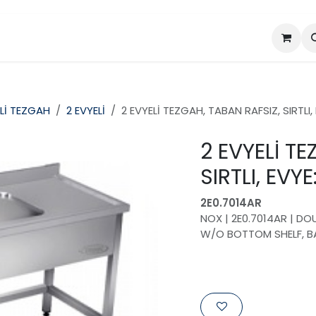
da
Projeler
Ürünler
Lİ TEZGAH
2 EVYELİ
2 EVYELİ TEZGAH, TABAN RAFSIZ, SIRTL
2 EVYELİ TE
SIRTLI, EV
2E0.7014AR
NOX | 2E0.7014AR | D
W/O BOTTOM SHELF, 