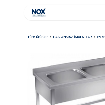
İçereği Atla
Ana Sayfa
Hakkımız
Tüm ürünler
PASLANMAZ İMALATLAR
EVYE