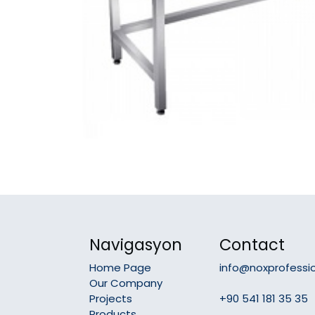
Navigasyon
Contact
Home Page
info@noxprofessi
Our Company
Projects
+90 541 181 35 35
Products