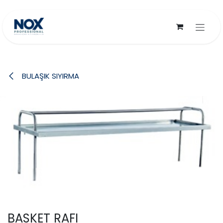
İçereği Atla
BULAŞIK SIYIRMA
BASKET RAFI