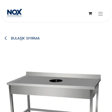
İçereği Atla
BULAŞIK SIYIRMA