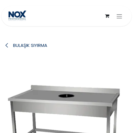
İçereği Atla
BULAŞIK SIYIRMA