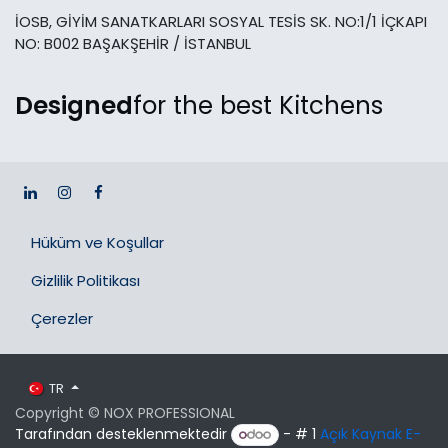
İOSB, GİYİM SANATKARLARI SOSYAL TESİS SK. NO:1/1 İÇKAPI
NO: B002 BAŞAKŞEHİR / İSTANBUL
Designed
for the best Kitchens
Hüküm ve Koşullar
Gizlilik Politikası
Çerezler
TR
Copyright © NOX PROFESSIONAL
Tarafından desteklenmektedir
- # 1
Açık Kaynak E-