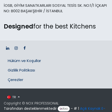
İOSB, GİYİM SANATKARLARI SOSYAL TESİS SK. NO:1/1 İÇKAPI
NO: B002 BAŞAKŞEHİR / İSTANBUL
Designed
for the best Kitchens
Hüküm ve Koşullar
Gizlilik Politikası
Çerezler
TR
Copyright © NOX PROFESSIONAL
Tarafından desteklenmektedir
- # 1
Açık Kaynak E-