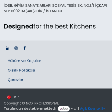
İOSB, GİYİM SANATKARLARI SOSYAL TESİS SK. NO:1/1 İÇKAPI
NO: B002 BAŞAKŞEHİR / İSTANBUL
Designed
for the best Kitchens
Hüküm ve Koşullar
Gizlilik Politikası
Çerezler
TR
Copyright © NOX PROFESSIONAL
Tarafından desteklenmektedir
- # 1
Açık Kaynak E-