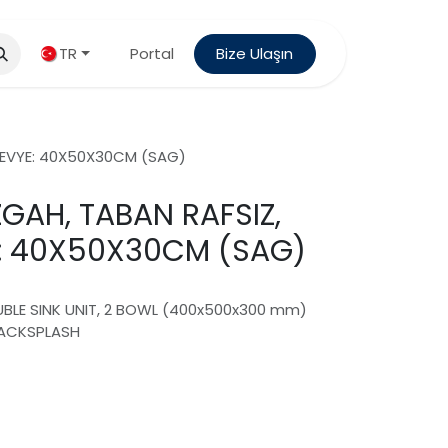
TR
Portal
Bize Ulaşın
I, EVYE: 40X50X30CM (SAG)
ZGAH, TABAN RAFSIZ,
YE: 40X50X30CM (SAG)
OUBLE SINK UNIT, 2 BOWL (400x500x300 mm)
BACKSPLASH