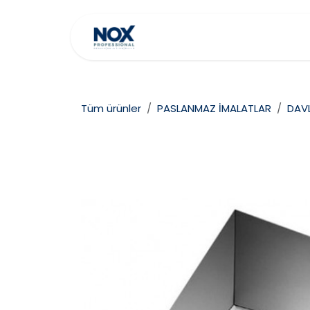
İçereği Atla
Ana Sayfa
Hakkımız
Tüm ürünler
PASLANMAZ İMALATLAR
DAV