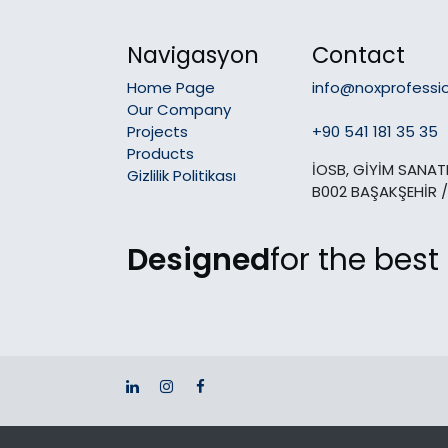
Navigasyon
Contact
Home Page
info@noxprofessi
Our Company
Projects
+90 541 181 35 35
Products
İOSB, GİYİM SANATK
Gizlilik Politikası
B002 BAŞAKŞEHİR /
Designed
for the best