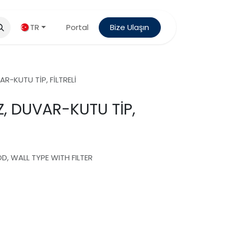
TR
Portal
Bize Ulaşın
R-KUTU TİP, FİLTRELİ
, DUVAR-KUTU TİP,
D, WALL TYPE WITH FILTER