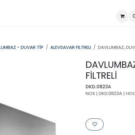
da
Projeler
Ürünler
LUMBAZ - DUVAR TİP
ALEVSAVAR FILTRELI
DAVLUMBAZ, DUVA
DAVLUMBAZ
FİLTRELİ
DKD.0823A
NOX | DKD.0823A | HOO