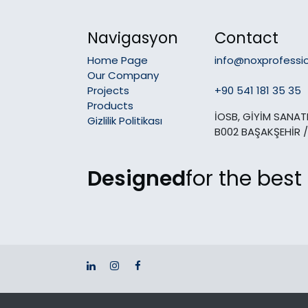
Navigasyon
Contact
Home Page
info@noxprofessi
Our Company
Projects
+90 541 181 35 35
Products
İOSB, GİYİM SANATK
Gizlilik Politikası
B002 BAŞAKŞEHİR /
Designed
for the best