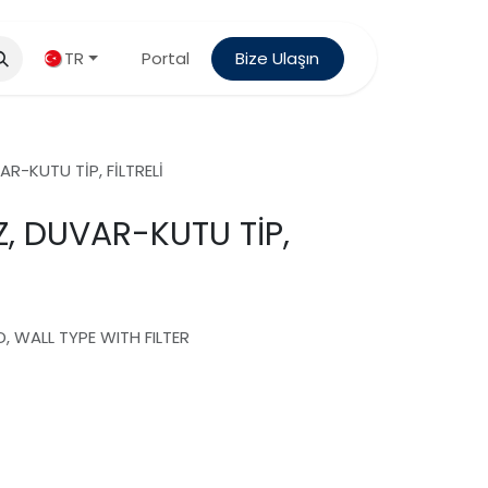
TR
Portal
Bize Ulaşın
R-KUTU TİP, FİLTRELİ
, DUVAR-KUTU TİP,
D, WALL TYPE WITH FILTER