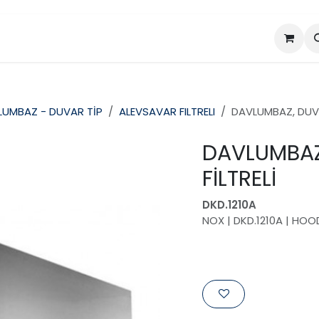
da
Projeler
Ürünler
LUMBAZ - DUVAR TİP
ALEVSAVAR FILTRELI
DAVLUMBAZ, DUVA
DAVLUMBAZ
FİLTRELİ
DKD.1210A
NOX | DKD.1210A | HOO