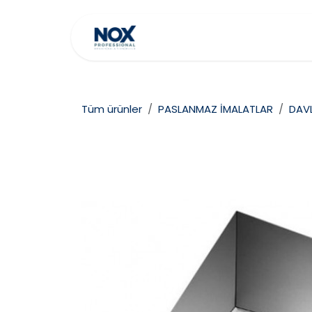
İçereği Atla
Ana Sayfa
Hakkımız
Tüm ürünler
PASLANMAZ İMALATLAR
DAV