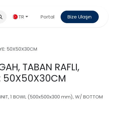
TR
Portal
Bize Ulaşın
 EVYE: 50X50X30CM
ZGAH, TABAN RAFLI,
YE: 50X50X30CM
NK UNIT, 1 BOWL (500x500x300 mm), W/ BOTTOM