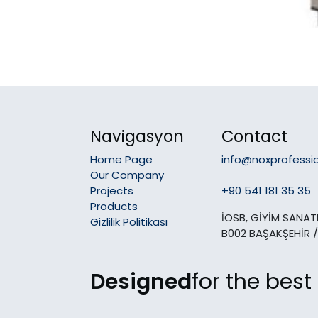
Navigasyon
Contact
Home Page
info@noxprofessi
Our Company
Projects
+90 541 181 35 35
Products
İOSB, GİYİM SANATK
Gizlilik Politikası
B002 BAŞAKŞEHİR /
Designed
for the best