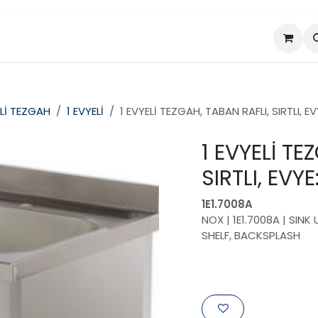
da
Projeler
Ürünler
Lİ TEZGAH
1 EVYELİ
1 EVYELİ TEZGAH, TABAN RAFLI, SIRTLI,
1 EVYELİ TE
SIRTLI, EV
1E1.7008A
NOX | 1E1.7008A | SI
SHELF, BACKSPLASH