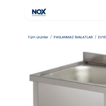
İçereği Atla
Ana Sayfa
Hakkımız
Tüm ürünler
PASLANMAZ İMALATLAR
EVYE