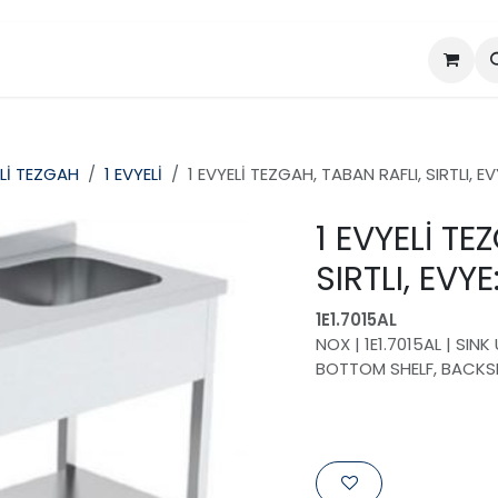
da
Projeler
Ürünler
Lİ TEZGAH
1 EVYELİ
1 EVYELİ TEZGAH, TABAN RAFLI, SIRTLI,
1 EVYELİ TE
SIRTLI, EV
1E1.7015AL
NOX | 1E1.7015AL | SI
BOTTOM SHELF, BACKS