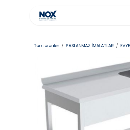
İçereği Atla
Ana Sayfa
Hakkımız
Tüm ürünler
PASLANMAZ İMALATLAR
EVYE