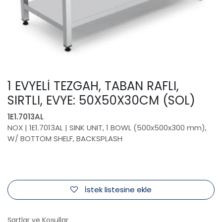
1 EVYELİ TEZGAH, TABAN RAFLI,
SIRTLI, EVYE: 50X50X30CM (SOL)
1E1.7013AL
NOX | 1E1.7013AL | SINK UNIT, 1 BOWL (500x500x300 mm),
W/ BOTTOM SHELF, BACKSPLASH
İstek listesine ekle
Şartlar ve Koşullar