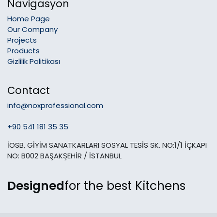
Navigasyon
Home Page
Our Company
Projects
Products
Gizlilik Politikası
Contact
info@noxprofessional.com
+90 541 181 35 35
İOSB, GİYİM SANATKARLARI SOSYAL TESİS SK. NO:1/1 İÇKAPI
NO: B002 BAŞAKŞEHİR / İSTANBUL
Designed
for the best Kitchens