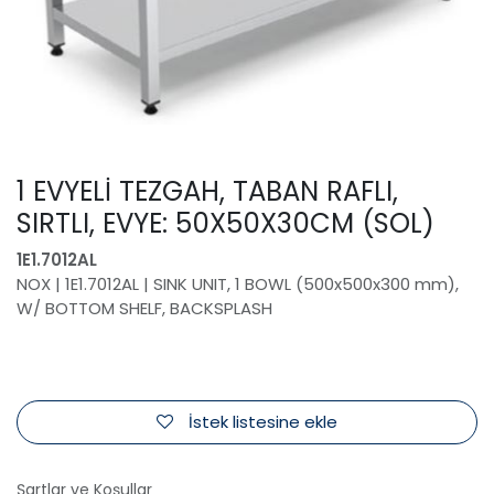
1 EVYELİ TEZGAH, TABAN RAFLI,
SIRTLI, EVYE: 50X50X30CM (SOL)
1E1.7012AL
NOX | 1E1.7012AL | SINK UNIT, 1 BOWL (500x500x300 mm),
W/ BOTTOM SHELF, BACKSPLASH
İstek listesine ekle
Şartlar ve Koşullar