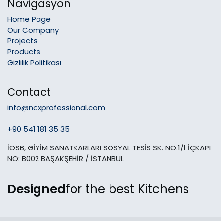
Navigasyon
Home Page
Our Company
Projects
Products
Gizlilik Politikası
Contact
info@noxprofessional.com
+90 541 181 35 35
İOSB, GİYİM SANATKARLARI SOSYAL TESİS SK. NO:1/1 İÇKAPI
NO: B002 BAŞAKŞEHİR / İSTANBUL
Designed
for the best Kitchens